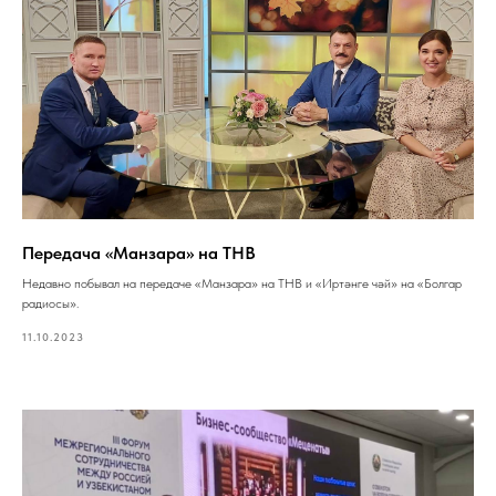
Передача «Манзара» на ТНВ
Недавно побывал на передаче «Манзара» на ТНВ и «Иртәнге чәй» на «Болгар
радиосы».
11.10.2023