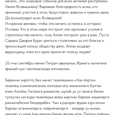
мечеть. Это знаковое событие для всех жителей республики.
Хвала Всевышнему! Выражаю благодарность всем, кто
принимал участие в этом, безусловно, важном и нужном деле.
Да вознаградит всех Всевышний!
Искренне желаем, чтобы эта мечеть осталась в истории
Ислама. Кто в этом мире построит или приложит усилия в
строительстве мечети, тому Аллах построит дом в раю. Пусть
Садака Джария будет длиться столетиями за это благое и
приносящей пользу обществу дело. Аллах воздает
верующему, пока его дела приносят пользу людям!
26 нчы сентябрь көнне Питрәч авылының Җәмигъ мәчетенә
ярымай кую тантанасында катнаштым.
Беренче чиратта, без мәчет төзелешенә «Хан йорты»
төзелеш компаниясенең катнаша алу мөмкинлеге булган
өчен Аллаһы Тәгаләгә рәхмәтле, шулай ук үз теләге белән
түләүсез нигездә төзелешкә өлеш керткән барлык кешеләргә
рәхмәтебезне белдерәбез. Чын күңелдән ярдәм күрсәткән
барлык иганәчеләргә, хәйриячеләргә - кемдер үз милке,
кемдер үз көче һәм вакыты белән ярдәм итте. Питрәч районы