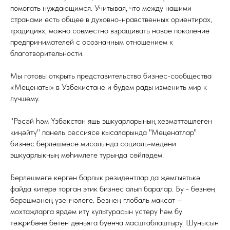
помогать нуждающимся. Учитывая, что между нашими
странами есть общее в духовно-нравственных ориентирах,
традициях, можно совместно взращивать новое поколение
предпринимателей с осознанным отношением к
благотворительности.
Мы готовы открыть представительство бизнес-сообщества
«Меценаты» в Узбекистане и будем рады изменить мир к
лучшему.
"Рәсәй һәм Үзбәкстан яшь эшкуарларының хезмәттәшлеген
киңәйтү" панель сессиясе кысаларында "Меценатлар"
бизнес берләшмәсе мисалында социаль-мәдәни
эшкуарлыкның мөһимлеге турында сөйләдем.
Берләшмәгә кергән барлык резидентлар да җәмгыятькә
файда китерә торган этик бизнес алып баралар. Бу - безнең
берәшмәнең үзенчәлеге. Безнең глобаль максат –
мохтаҗларга ярдәм итү культурасын үстерү һәм бу
тәҗрибәне бөтен дөньяга буенча масштаблаштыру. Шунысын